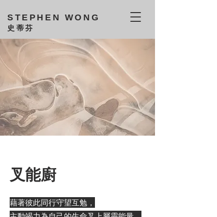
STEPHEN WONG
史蒂芬
叉能廚
藉著彼此同行守望互勉，
主動竭力為自己的生命叉上屬靈能量，