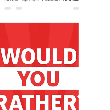
AI正在重塑我們的語言
AI正在重塑我們的語言。 Authenticity and
Integrity in the Age of Artificial Language 我們以
為只是在「寫prompt」，但實際上， 我們的語法、
詞彙、表達方式，都在被AI默默塑形。 它讓我們說
話更「有效率」、更「中性」， 卻同時更「無
味」。 久而久之，人類語言變得像機械一樣—— 扁
平、標準、缺乏靈魂 。 語言 從來不只是溝通的工
具， 而是文化的靈魂， 是思想與信仰的載體 。 當
語言變得統一化、被模板化， 我們也在放棄差異、
放棄感受、放棄創造。😖 創造力的消失，意味著人
不再用語言去「發明世界」，只是在重複被算法設
計好的句式。 對基督信仰而言， 這種語言的單一化
危機更加深遠 。 聖經的語言原本是充滿 詩性 與 靈
氣 的： 希伯來文裡的「氣息」（ ruach ）同時是
風、靈、生命； 希臘文的「logos」既是道，也是意
義。 如果我們的語言被AI的邏輯取代， 我們將失去
的不僅是文學之美， 更是失去對「道成肉身」的感
覺力—— 那份讓真理成為有血有肉話語的能力。 AI
語言的擴散， 可能使我們更懂