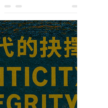
TOY STORY 1 ： 當巴斯光年走
進胡迪的世界—— 從掃羅與大
衛看「被取代的試煉」
《Toy Story》（第一集, 1995） 胡迪（Woody）一
直係主人 Andy 最鍾意嘅玩具、玩具世界嘅「領
袖」。 直到 巴斯光年（Buzz Lightyear） 被買返
嚟，佢新潮、會發光、會講話，又有「太空英雄」
嘅身份，瞬間成為 Andy 嘅新寵。 胡迪感到 被取
代、被忽略、孤單寂寞，心入面又妒忌又失落。 故
事核心就係胡迪學識「放低比較」，同巴斯由對手
變成朋友。 有時，神容許別人的光亮出現 ——像巴
斯光年走入胡迪世界；在掃羅年代，則是 大衛 走入
以色列人的視線。 焦點忽然不在自己身上，心裏就
起了波浪：被取代、被忽略、被威脅。 1) 比較的聲
音，最易刺穿人心 胡迪聽見玩具們圍着巴斯；掃羅
聽見婦女唱：「 掃羅殺千千，大衛殺萬萬 」 結果
：「 從那日起，掃羅就怒視大衛。 」（撒上 18:7–
9 ） 比較令人由牧養者，變成防衛者；由感恩，變
成妒忌。 2) 神看重的，不是外貌光環 胡迪以為「被
愛」等於「做主角」；掃羅起初被擁戴，但神早已