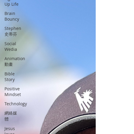
Up Life
Brain
Bouncy
Stephen
史蒂芬
Social
Wedia
Animation
動畫
Bible
Story
Positive
Mindset
Technology
網絡媒
體
Jesus