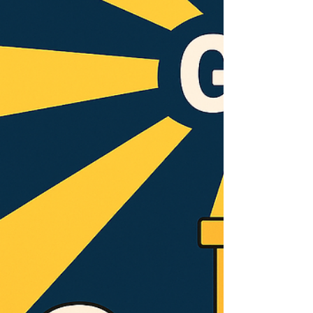
A.I. 時代的抉擇：Authenticity × Integrity vs
Ambition × Isolation