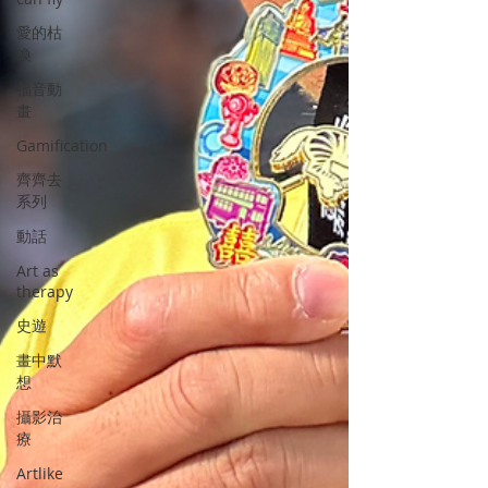
愛的枯
喚
福音動
畫
Gamification
齊齊去
系列
動話
Art as
therapy
史遊
畫中默
想
攝影治
療
Artlike