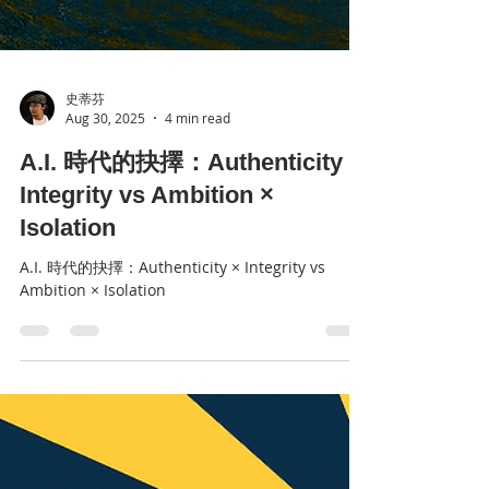
史蒂芬
Aug 30, 2025
4 min read
A.I. 時代的抉擇：Authenticity ×
Integrity vs Ambition ×
Isolation