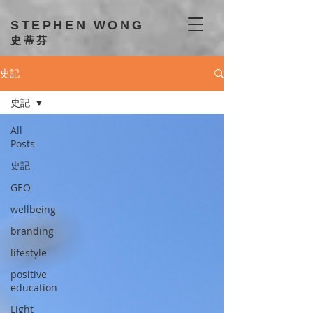
STEPHEN WONG
史蒂芬
史記
史記
All
Posts
史記
GEO
wellbeing
branding
lifestyle
positive
education
Light