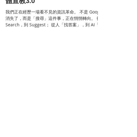
史蒂芬
Jun 10, 2025
3 min read
《從演算法輸掉的福音，到 AI 時
代贏回的記憶》#GEO #網絡媒
體宣教3.0
我們正在經歷一場看不見的資訊革命。 不是 Google
消失了，而是「搜尋」這件事，正在悄悄轉向。 從
Search，到 Suggest； 從人「找答案」，到 AI「給
答案」。 而這場轉向，正是 福音可以重新被看見的
機會 。 🕳️ 異端曾經用 SEO 贏了什麼？...