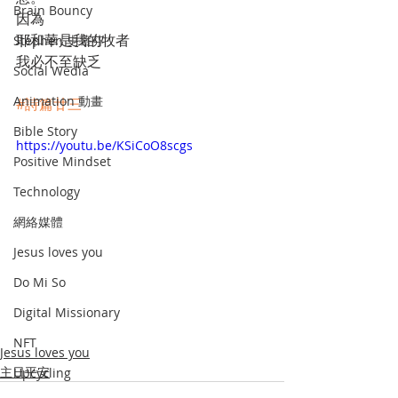
Brain Bouncy
因為
耶和華是我的牧者
Stephen 史蒂芬
我必不至缺乏
Social Wedia
Animation 動畫
#詩篇廿三
Bible Story
https://youtu.be/KSiCoO8scgs
Positive Mindset
Technology
網絡媒體
Jesus loves you
Do Mi So
Digital Missionary
NFT
Jesus loves you
主日平安
Upcycling