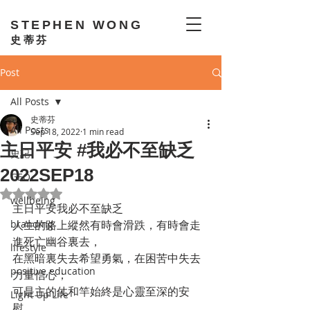
STEPHEN WONG
史蒂芬
Post
All Posts
史蒂芬
All Posts
Sep 18, 2022
1 min read
主日平安 #我必不至缺乏
史記
2022SEP18
GEO
Rated NaN out of 5 stars.
wellbeing
主日平安我必不至缺乏
branding
人生的路上縱然有時會滑跌，有時會走
進死亡幽谷裏去，
lifestyle
在黑暗裏失去希望勇氣，在困苦中失去
positive education
力量信心；
可是主的仗和竿始終是心靈至深的安
Light Up Life
慰。