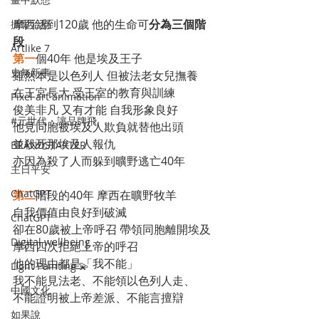
摩西活到120歲 他的生命可
分為三個階
攝影治療
段
Artlike 7
第一
個40年 他是埃及王子
史無新事
雖然本是以色列人 但被法老女兒撫養
在王宮長大 受王室的教育與訓練
Pixel art animation
俊美非凡 又有才能 自我形象良好
#元世代・讓品牌飛
他見同胞被埃及人欺負就替他出頭
並殺死那埃及人報仇 
BRANDSTARTER
亦因為殺了人而躲到曠野逃亡40年
主日平安
ChatGPT
第二
階段的40年 摩西在曠野牧羊
自我價值由良好到破滅
ChatGPT
卻在80歲被上帝呼召 帶領同胞離開埃及
Digital wellbeing
摩西四次拒絕上帝的呼召
他的理由都是「我不能」
Light Painting 💫
我不能見法老、不能領以色列人走、
中國文化
不能證明被上帝差派、不能言擅辯
如果說