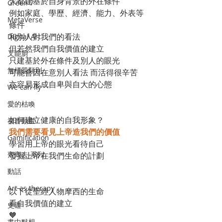
大都建基於自身背景的外在條件
Green 7
例如家庭、學歷、經濟、能力、外表等
MetaVerse
條件
和別人對我們的看法
Digital Art
但若然我們自我價值的建立
叉能廚
只建基於外在條件及別人的眼光
無標題類別
可能會因在意別人看法 而活得很辛苦　
亦容易形成自卑與自大的心態
We can fly
愛的枯喚
如何建立健康的自我形象？
福音動畫
我們需要看見上帝造我們的價值
Gamification
學習用上帝的眼光看待自己
齊齊去 系列
發掘上帝在我們生命的計劃
動話
Art as therapy
以下從聖經人物摩西的生命 
看自我價值的建立
史遊
🧡
畫中默想