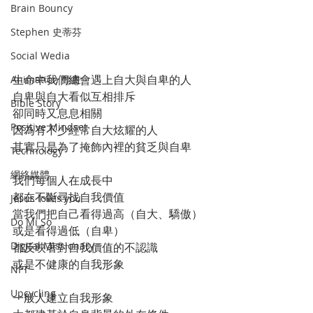
Brain Bouncy
Stephen 史蒂芬
Social Wedia
生命中我們總會遇上自大與自卑的人
Animation 動畫
自卑與自大看似互相排斥
Bible Story
卻同時又息息相關
Positive Mindset
因為有不少經常自大炫耀的人
其實只是為了掩飾內裡的貧乏與自卑
Technology
網絡媒體
我們每個人在成長中
都在不斷尋找自我價值
Jesus loves you
當我們把自己看得過高（自大、驕傲）
Do Mi So
或是看得過低（自卑）
Digital Missionary
都反映著對自我價值的不認識
或是不健康的自我形象
NFT
Upcycling
一般人建立自我形象