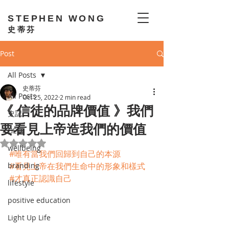
STEPHEN WONG
史蒂芬
Post
All Posts
史蒂芬
All Posts
Oct 25, 2022
2 min read
《 信徒的品牌價值 》我們
史記
要看見上帝造我們的價值
GEO
Rated NaN out of 5 stars.
wellbeing
#唯有當我們回歸到自己的本源
branding
#看見上帝在我們生命中的形象和樣式
#才真正認識自己
lifestyle
positive education
Light Up Life