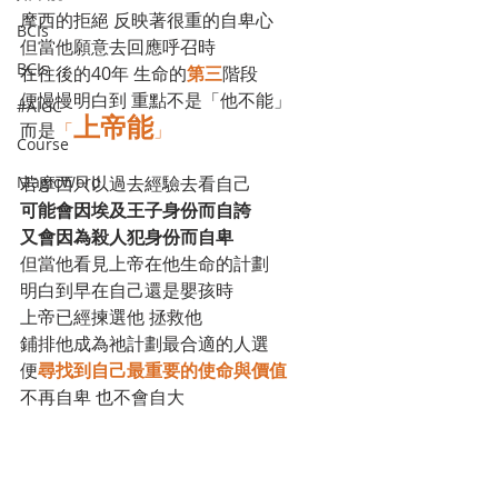
摩西的拒絕 反映著很重的自卑心
BCIs
但當他願意去回應呼召時
BCIs
在往後的40年 生命的
第三
階段
便慢慢明白到 重點不是「他不能」
#AIGC
上帝能
而是
「
」
Course
MagicWord
若摩西只以過去經驗去看自己
可能會因埃及王子身份而自誇
又會因為殺人犯身份而自卑
但當他看見上帝在他生命的計劃
明白到早在自己還是嬰孩時
上帝已經揀選他 拯救他 
鋪排他成為祂計劃最合適的人選
便
尋找到自己最重要的使命與價值
不再自卑 也不會自大