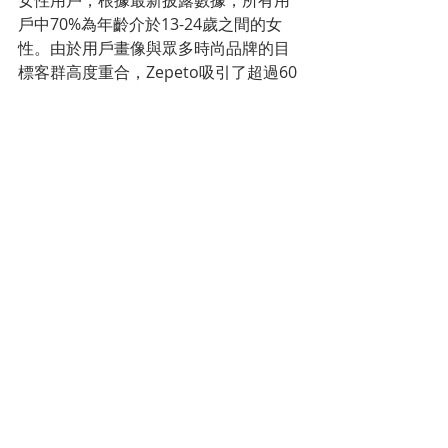
女性用戶，根據最新披露數據，所有用
戶中70%為年齡介於13-24歲之間的女
性。由於用戶畫像與眾多時尚品牌的目
標客群高度重合，Zepeto吸引了超過60
個知名品牌與IP，成為品牌營銷、IP宣傳
的全新陣地. 