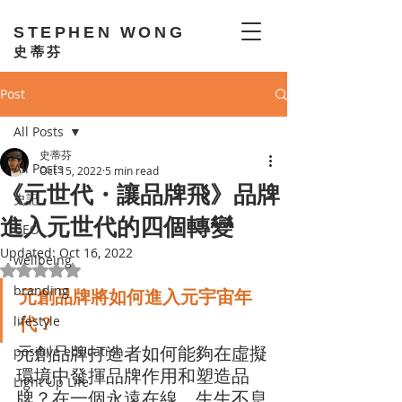
STEPHEN WONG
史蒂芬
Post
All Posts
史蒂芬
All Posts
Oct 15, 2022
5 min read
《元世代・讓品牌飛》品牌
史記
進入元世代的四個轉變
GEO
Updated:
Oct 16, 2022
wellbeing
Rated NaN out of 5 stars.
branding
元創品牌將如何進入元宇宙年
代
？
lifestyle
元創品牌打造者如何能夠在虛擬
positive education
環境中發揮品牌作用和塑造品
Light Up Life
牌？在一個永遠在線，生生不息