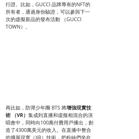
行證。比如，GUCCI 品牌專有的NFT的
所有者，通過身份驗證，可以參與下一
次的虛擬新品的發布活動 （GUCCI 
TOWN）。
再比如，防彈少年團 BTS 將
增強現實技
術 （VR）
集成到直播和虛擬相混合的演
唱會中，同時向100萬付費用戶播出，創
造了4300萬美元的收入。在直播中整合
的
擴展現實（XR）技術
，把粉絲們坐在