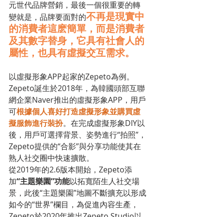
元世代品牌營銷，最後一個很重要的轉
不再是現實中
變就是，品牌要面對的
的消費者這麽簡單，而是消費者
及其數字替身，它具有社會人的
屬性，也具有虛擬交互需求。
以虛擬形象APP起家的Zepeto為例。
Zepeto誕生於2018年，為韓國頭部互聯
網企業Naver推出的虛擬形象APP，用戶
可
根據個人喜好打造虛擬形象並購買虛
擬服飾進行裝扮
。在完成虛擬形象DIY以
後，用戶可選擇背景、姿勢進行“拍照”，
Zepeto提供的“合影”與分享功能使其在
熟人社交圈中快速擴散。
從2019年的2.6版本開始，Zepeto添
加
“主題樂園”功能
以拓寬陌生人社交場
景，此後“主題樂園”地圖不斷擴充以形成
如今的“世界”欄目，為促進內容生產，
Zepeto於2020年推出Zepeto Studio以