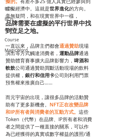
擬的。
有差不多25 億人其實已經參與到
虛擬經濟中。這就是
世界進化
的方向。
BCIs
毫無疑問，和在現實世界中一樣，
BCIs
品牌需要在虛擬的平行世界中找
#AIGC
到立足之地。
Course
一直以來，品牌主們都會
通過贊助
現場
MagicWord
演出等方式觸達消費者，
運動品牌
通過
贊助體育賽事擴大品牌影響力，
啤酒和
軟飲
公司通過贊助買斷活動現場的飲料
提供權，
銀行和信用卡
公司則利用門票
預售權來推廣自己……
而元宇宙的出現，讓很多品牌的活動贊
助有了更多新機會。
NFT正在改變品牌
和IP所有者與消費者的互動方式。
這些
Token（代幣）在品牌、IP所有者和消費
者之間提供了一種直接的關系，可以作
為已經獲得的真實或數字權益的護照/通