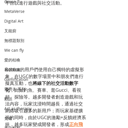
Green 7
平台以進行遊戲與社交活動。
MetaVerse
Digital Art
叉能廚
無標題類別
We can fly
愛的枯喚
Roblox的用戶們使用自己獨特的虛擬形
福音動畫
象，在UGC的數字場景中和朋友們進行
Gamification
擬真互動，也
將線下的社交活動數字
齊齊去 系列
化
，比如釣魚、賽車、逛Gucci、看視
頻、探險等。越多開發者創造遊戲和玩
動話
法內容，玩家沈浸時間越長，通過社交
Art as therapy
網絡吸引越多的新用戶；而玩家基礎擴
張的同時，由於UGC的激勵+反饋經濟系
史遊
統，越多玩家變成開發者，形成
正向飛
畫中默想