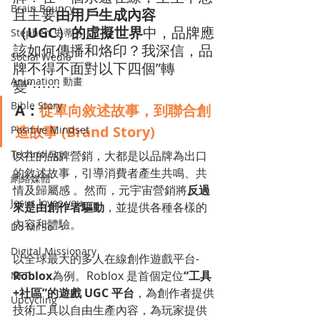
Brain Bouncy
且主要
由用戶生成內容 
（UGC）的虛擬世界
中，品牌應
Stephen 史蒂芬
該如何傳播和烙印？我深信，品
Social Wedia
牌不得不面對以下四個”轉
Animation 動畫
變“⋯⋯
Bible Story
A：
從單向敘述故事，到聯合創
造故事 (Brand Story) 
Positive Mindset
Technology
以往的品牌營銷，大都是以品牌為出口
的敘述故事，引導消費者產生共鳴、共
網絡媒體
情及歸屬感 。然而，元宇宙營銷將
反過
Jesus loves you
來是由創作者驅動
，並提供各種各樣的
內容和體驗。
Do Mi So
Digital Missionary
以全球最大的多人在線創作遊戲平台-
Roblox
為例。Roblox 是首個定位
“工具
NFT
+社區”的遊戲 UGC 平台
，為創作者提供
Upcycling
技術工具以自由生產內容，為玩家提供