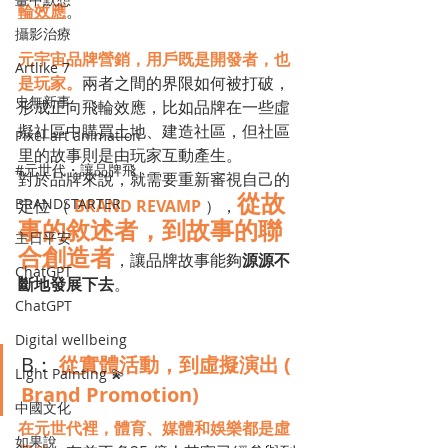
輪效應
。
攝影治療
元宇宙品牌營銷，用戶既是開發者，也
Artlike 7
是玩家。
兩者之間的界限如何被打破，
史無新事
形成正向飛輪效應，比如品牌在一些虛
擬社區中購買土地、建造社區，但社區
Pixel art animation
里的故事則是由玩家互動產生。
#元世代・讓品牌飛
對於品牌來說，就需要重新審視自己的
從故
BRANDSTARTER
定位 （ 
BRAND REVAMP
），
事的敘述者，到故事的聯
主日平安
合創造者
，讓品牌故事能夠
源源不
ChatGPT
斷地發展下去
。
ChatGPT
Digital wellbeing
B： 
從實體活動，到虛擬演出 ( 
Light Painting 💫
Brand Promotion) 
中國文化
在元世代裡，體育、媒體和娛樂都是虛
如果說