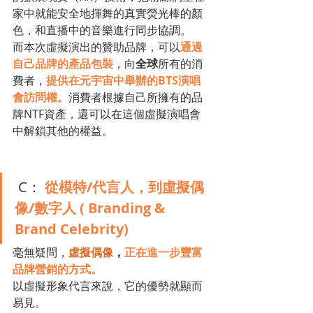
家中就能安全地揮舞的真實熒光棒的顏
色，和直播中的音樂進行同步協調。
而本次虛擬演出的贊助品牌，可以
通過
自己品牌的產品包裝
，向
全球
所有的消
費者，
提供在元宇宙中舉辦的BTS演唱
會訪問權。
消費者根據自己所擁有的品
牌NTF資產，還可以在這個虛擬演唱會
中解鎖其他的權益。
 C： 
從模特/代言人，到虛擬偶
像/數字人 ( Branding & 
Brand Celebrity) 
毫無疑問，
虛擬偶像
，
正在進一步豐富
品牌營銷的方式。
以虛擬形象代言來說，它的優勢就顯而
易見。