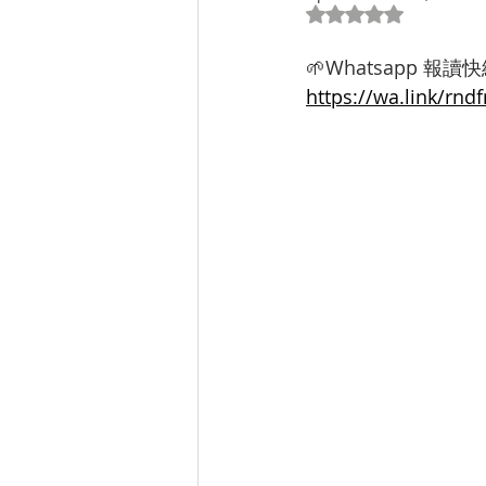
Rated NaN out of 5
Gamification
齊齊去 系列
🌱Whatsapp 報讀快
https://wa.link/rndf