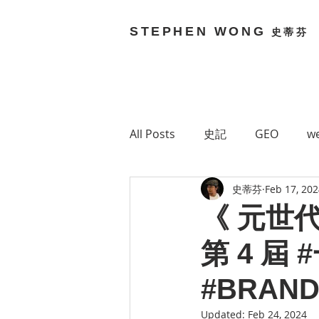
STEPHEN WONG
史蒂芬
All Posts
史記
GEO
we
史蒂芬
Feb 17, 20
Brain Bouncy
Stephen 
《 元世代 .
第 4 
Technology
網絡媒體
#BRAND
Green 7
MetaVerse
Updated:
Feb 24, 2024