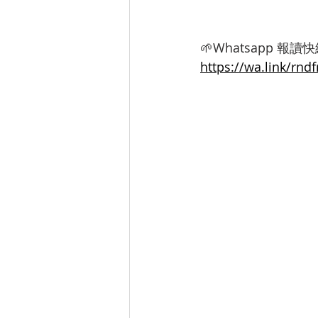
🌱Whatsapp 報讀快
https://wa.link/rndf