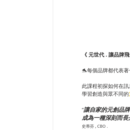
《 元世代 . 讓品牌飛 let
🐬每個品牌都代表著
此課程初探如何在訊
學習創造與眾不同的
讓自家的元創品牌
“
成為一種深刻而長
史蒂芬 , CBO .