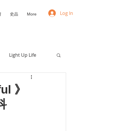
Log In
廚
史品
More
Light Up Life
Positive Mindset
ful 》
科
NFT
Upcycling
愛的枯喚
福音動畫