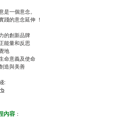
意是一個意念。
實踐的意念延伸 ！
力的創新品牌
正能量和反思
覺地
生命意義及使命 
創造與美善
綫: 
rb
程內容
：