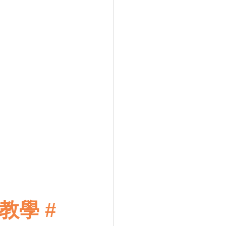
班教學
#