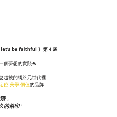
’s be faithful 》第 4 屆 
一個夢想的實踐🐬
息超載的網絡元世代裡
定位‧美學‧價值
的品牌
飛，
久的烙印
“ 