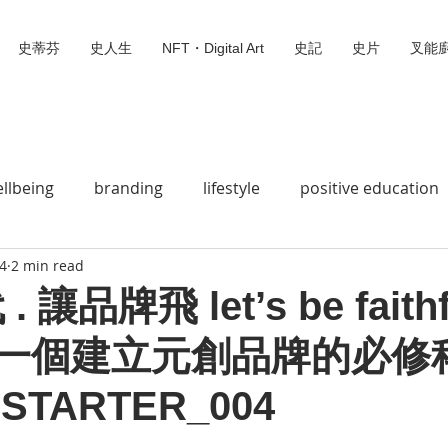
史蒂芬
史人生
NFT・Digital Art
史記
史片
叉能
llbeing
branding
lifestyle
positive education
24
2 min read
史蒂芬
Social Wedia
Animation 動畫
Bible Story
 讓品牌飛 let’s be faith
屆 #一個建立元創品牌的必修
Jesus loves you
Do Mi So
Digital Missionary
STARTER_004
Digital Art
叉能廚
無標題類別
We can fly