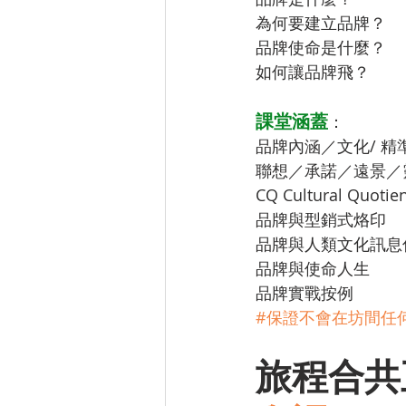
為何要建立品牌？
品牌使命是什麼？
如何讓品牌飛？
課堂涵蓋
：
品牌內涵／文化/ 精準
聯想／承諾／遠景／靈魂
CQ Cultural Quot
品牌與型銷式烙印 
品牌與人類文化訊息
品牌與使命人生
品牌實戰按例
#保證不會在坊間任
旅程合共五