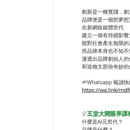
創新是一種實踐，創
品牌便是一個把夢想
在新網絡媒體世代
建立一個有持續影響
能對社會產生無限的
而品牌本身也不知不
滲透出品牌創始人的
和造物主那份奇妙的
🌱Whatsapp 報讀快
https://wa.link/rndf
五堂大開眼界課
🎈
什麼是AI元世代？
品牌是什麼？