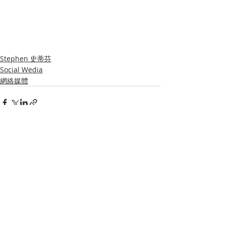
Stephen 史蒂芬
Social Wedia
網絡媒體
Recent Posts
See All