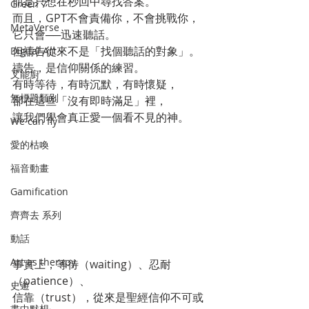
而是只想在秒回中尋找答案。
Green 7
而且，GPT不會責備你，不會挑戰你，
MetaVerse
它只會──迅速聽話。
但禱告從來不是「找個聽話的對象」。
Digital Art
禱告，是信仰關係的練習。
叉能廚
有時等待，有時沉默，有時懷疑，
無標題類別
卻在這些「沒有即時滿足」裡，
讓我們學會真正愛一個看不見的神。
We can fly
愛的枯喚
福音動畫
Gamification
齊齊去 系列
動話
Art as therapy
事實上，等待（waiting）、忍耐
（patience）、
史遊
信靠（trust），從來是聖經信仰不可或
畫中默想