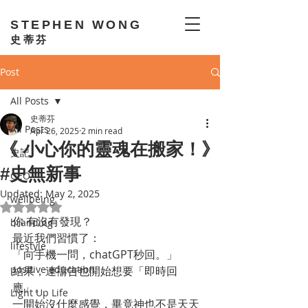
STEPHEN WONG
史蒂芬
Post
All Posts
史蒂芬
All Posts
Apr 26, 2025
2 min read
《 小心你的靈魂在搬家！》
史記
#史無新事
GEO
Updated:
May 2, 2025
wellbeing
Rated NaN out of 5 stars.
你 有沒有發現？
branding
最近我們習慣了：
lifestyle
「向手機一問，chatGPT秒回。」
positive education
結果，連禱告也開始想要「即時回
應」。
Light Up Life
一開始沒什麼感覺，畢竟神也不是天天