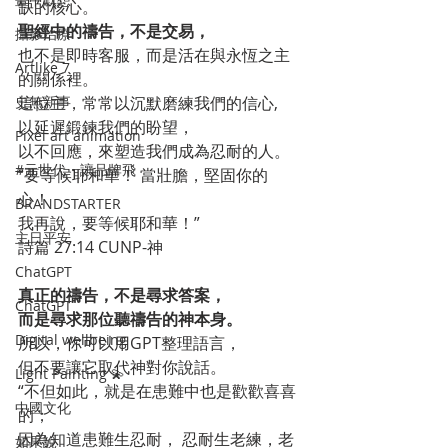
缺的核心。
聖經中的禱告，不是交易，
攝影治療
也不是即時客服，而是活在與永恆之主
Artlike 7
的關係裡。
史無新事
這位主，常常以沉默磨練我們的信心,
以延遲鍛鍊我們的盼望，
Pixel art animation
以不回應，來塑造我們成為忍耐的人。
#元世代・讓品牌飛
“要等候耶和華！ 當壯膽，堅固你的
心！ 
BRANDSTARTER
我再說，要等候耶和華！”
主日平安
‭‭詩篇‬ ‭27‬:‭14‬ ‭CUNP-神‬‬
ChatGPT
真正的禱告，不是尋求答案，
ChatGPT
而是尋求那位聽禱告的神本身。
Digital wellbeing
所以，你可以用GPT整理語言，
但不要讓它取代神對你說話。
Light Painting 💫
“不但如此，就是在患難中也是歡歡喜喜
中國文化
的；
因為知道患難生忍耐， 忍耐生老練，老
如果說