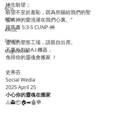
練生盼望； 
BCIs
盼望不至於羞恥，因為所賜給我們的聖
BCIs
靈將神的愛澆灌在我們心裏。”
‭‭羅馬書‬ ‭5‬:‭3‬-‭5‬ ‭CUNP-神‬‬
#AIGC
Course
靈魂的塑形工場，請親自出席。
不要外判給A.I.機器，
MagicWord
免得你的靈魂會搬家 ！ 
史蒂芬
Social Wedia
2025 April 25
小心你的靈魂在搬家
⚠️👻📦🏠➡️🤖💬