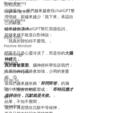
Brain Bouncy
回你訊息。
但慢慢地──我們越來越會找chatGPT整
Stephen 史蒂芬
理情緒，卻越來越少「跪下來」承認自
Social Wedia
己的驕傲。
越來越會請chatGPT幫忙寫禱告詞，
Animation 動畫
卻越來越不敢直白對神說：
Bible Story
「我真的很怕祢不愛我。」
Positive Mindset
問題不只是心靈冷淡了，而是你的
大腦
Technology
神經元，
網絡媒體
真的會被重塑
。腦神經科學告訴我們：
常用的神經通路會加強，少用的會萎
Jesus loves you
縮。🤔
Do Mi So
當我們越來越依賴「
即問即答
」的滿
Digital Missionary
足，大腦會自動重塑成：「
即時回應才
值得信任，沉默就是失敗。
」
NFT
結果，不知不覺間，
Upcycling
我們不再習慣在沉默中等候神，