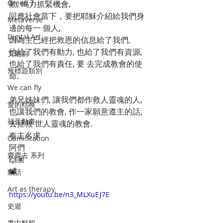
Green 7
動, 竭力抓緊機會, 
回應社會當下，要把耶穌介紹給我們身
MetaVerse
邊的每一 個人, 
Digital Art
因為主已經把救恩的信息給了我們, 
他給了我們有動力, 也給了我們有資源, 
叉能廚
也給了我們有責任, 要 去完成教會的使
無標題類別
命. 
We can fly
弟兄姊妹們, 讓我們都作救人靈魂的人, 
愛的枯喚
也讓我們的教會, 作一家願意遵主的話, 
福音動畫
去拯救 世人靈魂的教會. 
奉主名求
Gamification
阿們
齊齊去 系列
🙌🏽
📽
動話
Art as therapy
https://youtu.be/n3_MLXuEJ7E
史遊
畫中默想