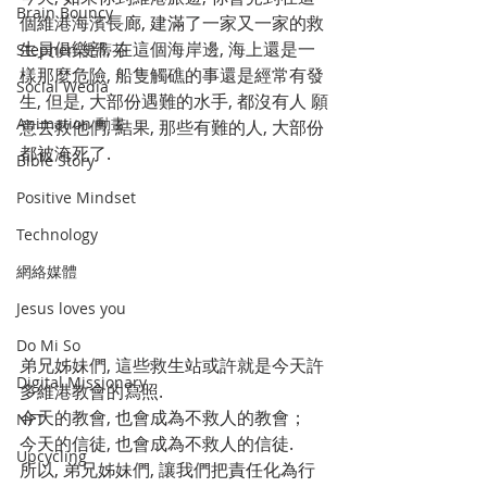
Brain Bouncy
個維港海濱長廊, 建滿了一家又一家的救
生員俱樂部, 在這個海岸邊, 海上還是一
Stephen 史蒂芬
樣那麼危險, 船隻觸礁的事還是經常有發
Social Wedia
生, 但是, 大部份遇難的水手, 都沒有人 願
Animation 動畫
意去救他們, 結果, 那些有難的人, 大部份
都被淹死了.
Bible Story
Positive Mindset
Technology
網絡媒體
Jesus loves you
Do Mi So
弟兄姊妹們, 這些救生站或許就是今天許
Digital Missionary
多維港教會的寫照. 
今天的教會, 也會成為不救人的教會；
NFT
今天的信徒, 也會成為不救人的信徒. 
Upcycling
所以, 弟兄姊妹們, 讓我們把責任化為行