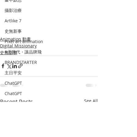
攝影治療
Artlike 7
史無新事
Animation 動畫
Pixel art animation
Digital Missionary
#元世代・讓品牌飛
史無新事
BRANDSTARTER
主日平安
ChatGPT
ChatGPT
Recent Posts
See All
Digital wellbeing
Light Painting 💫
中國文化
如果說