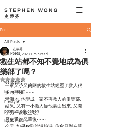
STEPHEN WONG
史蒂芬
Post
All Posts
史蒂芬
All Posts
Jun 3, 2023
1 min read
救生站都不知不覺地成為俱
史記
樂部了嗎？
GEO
Rated NaN out of 5 stars.
wellbeing
一家又小又簡陋的救生站經歷了救人很
branding
多, 好興旺⋯⋯
漸漸地, 他變成一家不再救人的俱樂部. 
lifestyle
結果, 又有一小撮人從他裏面出來, 又開
positive education
了另一家救生站, 
歷史重復又重復⋯⋯
Light Up Life
今天, 如果你到維港旅遊, 你會見到在這