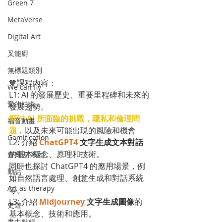
Green 7
MetaVerse
Digital Art
叉能廚
無標題類別
🧡課程內容：
We can fly
L1: AI 的發展歷史、重要里程碑和未來的
愛的枯喚
發展趨勢。
探討 AI 所面臨的挑戰，隱私和倫理問
福音動畫
題
，以及未來可能出現的風險和機會
Gamification
L2: 介紹 
ChatGPT4
 文字生成文本對話
的基本概念、原理和技術。
齊齊去 系列
同時也探討 ChatGPT4 的應用場景，例
動話
如自然語言處理、創意生成和對話系統
Art as therapy
等。
L3: 介紹 
Midjourney
 文字生成圖像
的
史遊
基本概念、技術和應用。
畫中默想