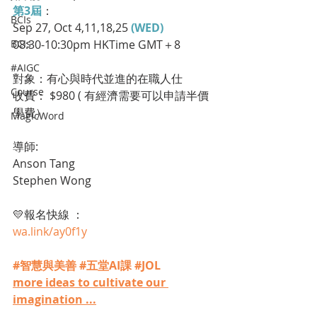
第3屆
： 
BCIs
Sep 27, Oct 4,11,18,25
 (WED) 
08:30-10:30pm HKTime GMT＋8
BCIs
#AIGC
對象：有心與時代並進的在職人仕
Course
收費： $980 ( 有經濟需要可以申請半價
學費）
MagicWord
導師:
Anson Tang 
Stephen Wong 
💛報名快線 ：
wa.link/ay0f1y
#智慧與美善
#五堂AI課
#JOL
more ideas to cultivate our 
imagination ...