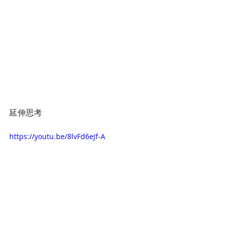
延伸思考
https://youtu.be/8lvFd6eJf-A