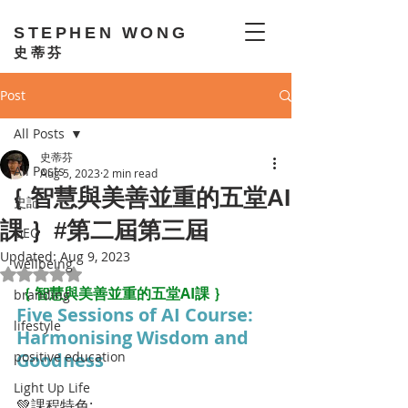
STEPHEN WONG
史蒂芬
Post
All Posts
史蒂芬
All Posts
Aug 5, 2023
2 min read
｛ 智慧與美善並重的五堂AI
史記
課 ｝#第二屆第三屆
GEO
Updated:
Aug 9, 2023
wellbeing
Rated NaN out of 5 stars.
｛ 智慧與美善並重的五堂AI課 ｝
branding
Five Sessions of AI Course: 
lifestyle
Harmonising Wisdom and 
positive education
Goodness
Light Up Life
💚課程特色: