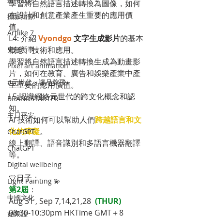
學習將自然語言描述轉換為圖像，如何
在設計和創意產業產生重要的應用價
攝影治療
值。
Artlike 7
L4: 介紹 
Vyondgo
 文字生成影片
的基本
概念、技術和應用。
史無新事
學習將自然語言描述轉換生成為動畫影
Pixel art animation
片，如何在教育、廣告和娛樂產業中產
#元世代・讓品牌飛
生重要的應用價值。
L5:認識網絡元世代的跨文化概念和認
BRANDSTARTER
知。
主日平安
AI 技術如何可以幫助人們
跨越語言和文
化的障礙
。
ChatGPT
線上翻譯、語音識別和多語言機器翻譯
ChatGPT
等。
Digital wellbeing
💛日子：
Light Painting 💫
第2屆
： 
中國文化
Aug 31 , Sep 7,14,21,28 
 (THUR) 
08:30-10:30pm HKTime GMT＋8
如果說