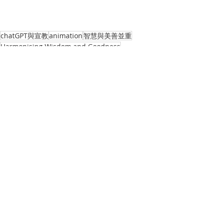
chatGPT與宣教
animation
智慧與美善並重
Harmonising Wisdom and Goodness
AnsonTang
StephenWOng
#AIGC
ChatGPT
ChatGPT
Recent Posts
See All