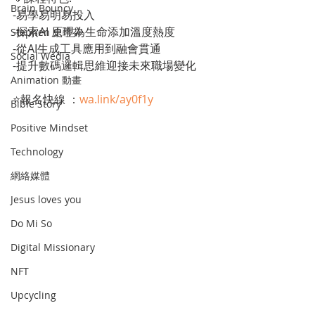
Brain Bouncy
-易學易明易投入
-探索AI 原理為生命添加溫度熱度
Stephen 史蒂芬
-從AI生成工具應用到融會貫通
Social Wedia
-提升數碼邏輯思維迎接未來職場變化
Animation 動畫
⭐報名快線 ：
wa.link/ay0f1y
Bible Story
Positive Mindset
Technology
網絡媒體
Jesus loves you
Do Mi So
Digital Missionary
NFT
Upcycling