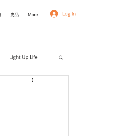
Log In
廚
史品
More
Light Up Life
Positive Mindset
NFT
Upcycling
愛的枯喚
福音動畫