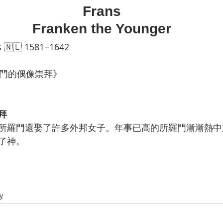
Frans
Franken the Younger
herlands 🇳🇱 1581−1642
           《 所羅門的偶像崇拜》
拜
所羅門還娶了許多外邦女子。年事已高的所羅門漸漸熱中
了神。
y