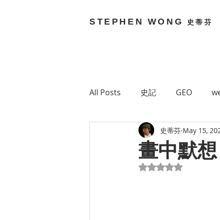
STEPHEN WONG
史蒂芬
All Posts
史記
GEO
we
史蒂芬
May 15, 20
Brain Bouncy
Stephen 
畫中默想 
Rated NaN out of 5
Technology
網絡媒體
Green 7
MetaVerse