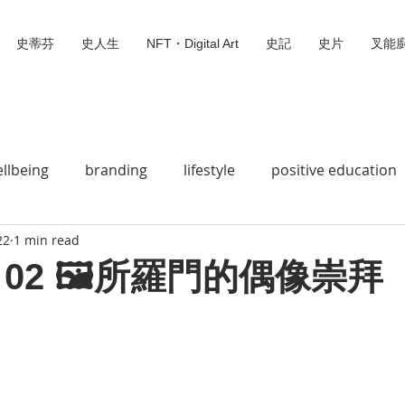
史蒂芬
史人生
NFT・Digital Art
史記
史片
叉能
llbeing
branding
lifestyle
positive education
22
1 min read
史蒂芬
Social Wedia
Animation 動畫
Bible Story
02 🖼所羅門的偶像崇拜
 stars.
Jesus loves you
Do Mi So
Digital Missionary
Digital Art
叉能廚
無標題類別
We can fly