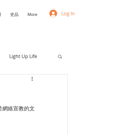
Log In
廚
史品
More
Light Up Life
Positive Mindset
NFT
Upcycling
於網絡宣教的文
愛的枯喚
福音動畫