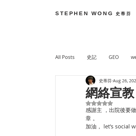
STEPHEN WONG
史蒂芬
All Posts
史記
GEO
we
史蒂芬
Aug 26, 20
Brain Bouncy
Stephen 
網絡宣教 
Rated NaN out of 5
Technology
網絡媒體
感謝主 ，出院後要
章 。
加油， let's social we
Green 7
MetaVerse