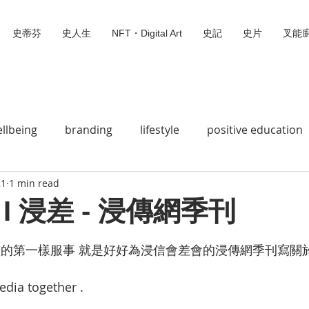
史蒂芬
史人生
NFT・Digital Art
史記
史片
叉能
llbeing
branding
lifestyle
positive education
21
1 min read
史蒂芬
Social Wedia
Animation 動畫
Bible Story
I 浸差 - 浸傳網季刊
 stars.
Jesus loves you
Do Mi So
Digital Missionary
做的第一樣服事 就是好好為浸信會差會的浸傳網季刊寫關
dia together . 
Digital Art
叉能廚
無標題類別
We can fly