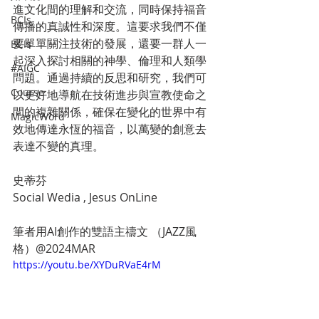
進文化間的理解和交流，同時保持福音
BCIs
傳播的真誠性和深度。這要求我們不僅
要單單關注技術的發展，還要一群人一
BCIs
起深入探討相關的神學、倫理和人類學
#AIGC
問題。通過持續的反思和研究，我們可
Course
以更好地導航在技術進步與宣教使命之
間的複雜關係，確保在變化的世界中有
MagicWord
效地傳達永恆的福音，以萬變的創意去
表達不變的真理。
史蒂芬
Social Wedia , Jesus OnLine 
筆者用AI創作的雙語主禱文 （JAZZ風
格）@2024MAR
https://youtu.be/XYDuRVaE4rM