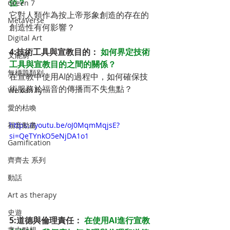
位？
Green 7
它對人類作為按上帝形象創造的存在的
MetaVerse
創造性有何影響？
Digital Art
4:技術工具與宣教目的： 
如何界定技術
叉能廚
工具與宣教目的之間的關係？
無標題類別
在宣教中使用AI的過程中，如何確保技
術服務於福音的傳播而不失焦點？
We can fly
愛的枯喚
福音動畫
https://youtu.be/oJ0MqmMqjsE?
si=QeTYnkO5eNjDA1o1
Gamification
齊齊去 系列
動話
Art as therapy
史遊
5:道德與倫理責任： 
在使用AI進行宣教
畫中默想