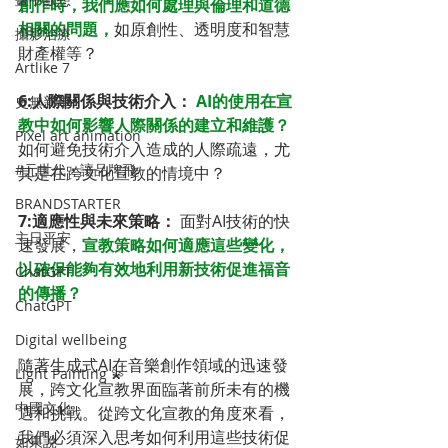
創作時，我們應如何處理與倫理和道德
相關的問題，
如原創性、透明度和智慧
攝影治療
財產權等？
Artlike 7
6:人際關係與技術介入： 
AI的使用在宣
史無新事
教中如何影響人際關係的建立和維護？
Pixel art animation
如何避免技術介入造成的人際疏遠，尤
#元世代・讓品牌飛
其是在跨文化宣教的情境中？
BRANDSTARTER
7:適應性與未來策略：
 面對AI技術的快
主日平安
速發展，
宣教策略如何適應這些變化，
以確保能夠有效地利用新技術促進福音
ChatGPT
的傳播？
ChatGPT
Digital wellbeing
隨著生成式AI在音樂創作領域的迅速發
Light Painting 💫
展，跨文化宣教界面臨著前所未有的機
中國文化
遇和挑戰。從跨文化宣教的角度來看，
我們必須深入思考如何利用這些技術促
如果說