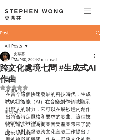
STEPHEN WONG
史蒂芬
Post
All Posts
史蒂芬
All Posts
Mar 30, 2024
2 min read
跨文化處境七問 #生成式AI
史記
作曲
GEO
Rated NaN out of 5 stars.
wellbeing
在當今這個快速發展的科技時代，生成
branding
式人工智能（AI）在音樂創作領域顯示
出驚人的潛力，它可以在幾秒鐘內創作
lifestyle
出符合特定風格和要求的歌曲。這種技
positive education
術的進步不僅為商業音樂產業帶來了變
革，也對基督教跨文化宣教工作提出了
Light Up Life
新的挑戰和機遇。作為一群跨文化的差