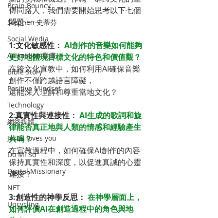
Brain Bouncy
傳同路人，我們需要開始思考以下七個
問題⋯⋯ 
Stephen 史蒂芬
Social Wedia
1:文化敏感性： 
AI創作的音樂如何能夠
Animation 動畫
更好地體現目標文化的特色和價值觀？
在跨文化宣教中，如何利用AI確保音樂
Bible Story
創作不僅跨越語言障礙，
Positive Mindset
還能深入理解和尊重當地文化？
Technology
2
:
真實性與連接性： 
AI生成的歌詞和旋
網絡媒體
律能否真正地與人類的情感和經驗產生
Jesus loves you
共鳴？
在宣教過程中，如何確保AI創作的內容
Do Mi So
保持真實性和深度，以促進真誠的心靈
Digital Missionary
連接？
NFT
3:創造性的神學反思： 
在神學層面上，
Upcycling
如何評價AI在創造過程中的角色與地