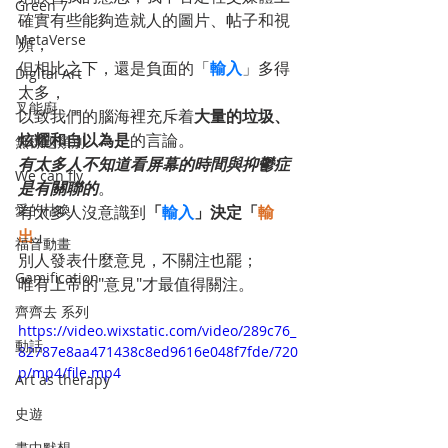
Green 7
確實有些能夠造就人的圖片、帖子和視
MetaVerse
頻，
但相比之下，還是負面的「
輸入
」多得
Digital Art
太多，
叉能廚
以致我們的腦海裡充斥着
大量的垃圾、
炫耀和自以為是
的言論。
無標題類別
有太多人不知道看屏幕的時間與抑鬱症
We can fly
是有關聯的
。
愛的枯喚
有太多人沒意識到
「
輸入
」決定「
輸
出
」
。
福音動畫
別人發表什麼意見，不關注也罷；
Gamification
唯有上帝的"意見"才最值得關注。
齊齊去 系列
https://video.wixstatic.com/video/289c76_
動話
82787e8aa471438c8ed9616e048f7fde/720
p/mp4/file.mp4
Art as therapy
史遊
畫中默想