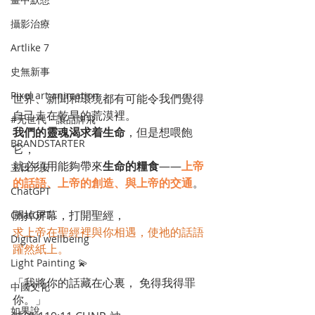
攝影治療
Artlike 7
史無新事
Pixel art animation
世界、新聞和環境都有可能令我們覺得
自己走在乾旱的荒漠裡。
#元世代・讓品牌飛
我們的靈魂渴求着生命
，但是想喂飽
BRANDSTARTER
它，
就必須用能夠帶來
生命的糧食
——
上帝
主日平安
的話語、上帝的創造、與上帝的交通
。
ChatGPT
關掉屏幕，打開聖經，
ChatGPT
求上帝在聖經裡與你相遇，使祂的話語
Digital wellbeing
躍然紙上。
Light Painting 💫
「我將你的話藏在心裏， 免得我得罪
中國文化
你。」
如果說