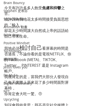
Brain Bouncy
今天有許許多多人飽受
焦慮和抑鬱
之
Stephen 史蒂芬
苦。
Social Wedia
或許因為我地花太多時間接受負面思想
的「輸入」，
Animation 動畫
卻花太少時間讓大自然或上帝的話語給
Bible Story
自己帶來生命。
Positive Mindset
檢討自己
我地必須
看屏幕的時間是
Technology
否過長，不論你看的是電視NETFLIX、你
網絡媒體
的 Facebook (META)、TIKTOK、
Twitter 、PINTEREST 還是 Instagram 
Jesus loves you
帳戶。
Do Mi So
我幾肯定的是，當我們大部分人發現自
己每天實際上原來花了多少時間面對屏
Digital Missionary
幕時，
NFT
你肯定會大吃一驚。🤨
Upcycling
別誤會我的意思；我不否定社交媒體上