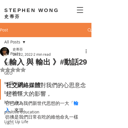
STEPHEN WONG
史蒂芬
Post
All Posts
史蒂芬
All Posts
Oct 22, 2022
2 min read
《 輸入 與 輸出 》#動話29
史記
Rated NaN out of 5 stars.
GEO
wellbeing
社交網絡媒體
對我們的心思意念
branding
起着巨大的影響，
lifestyle
它已成為我們新世代思想的一大「
輸
入
」來源，
positive education
彷彿是我們日常在吃的維他命丸一樣 
Light Up Life
⋯⋯