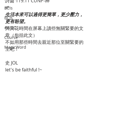
‭‭詩篇‬ ‭119‬:‭11‬ ‭CUNP-神‬‬
🌱
BCIs
生活本來可以過得更簡單，更少壓力，
BCIs
更有盼望。
#AIGC
與其花時間在屏幕上讀些無關緊要的文
章（包括此文）
Course
不如用那些時間去親近那位至關緊要的
MagicWord
主吧！
史 JOL 
let's be faithful !~