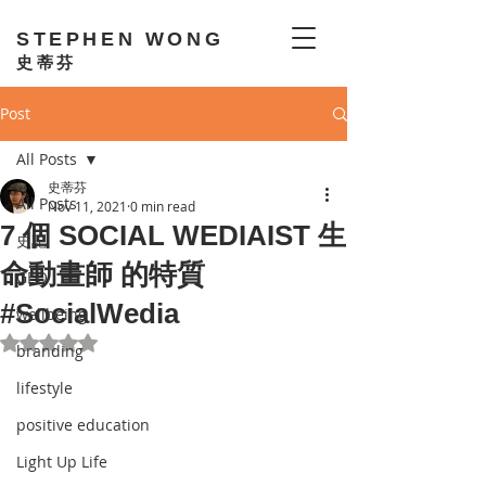
STEPHEN WONG
史蒂芬
Post
All Posts
史蒂芬
All Posts
Nov 11, 2021
0 min read
7 個 SOCIAL WEDIAIST 生
史記
命動畫師 的特質
GEO
#SocialWedia
wellbeing
Rated NaN out of 5 stars.
branding
lifestyle
positive education
Light Up Life