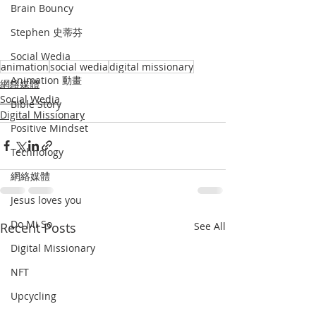
Brain Bouncy
Stephen 史蒂芬
Social Wedia
animation
social wedia
digital missionary
Animation 動畫
網絡媒體
Social Wedia
Bible Story
Digital Missionary
Positive Mindset
Technology
網絡媒體
Jesus loves you
Do Mi So
Recent Posts
See All
Digital Missionary
NFT
Upcycling