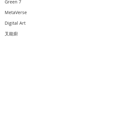
Green 7
MetaVerse
Digital Art
叉能廚
無標題類別
We can fly
愛的枯喚
福音動畫
Gamification
Comments
0.0 / 5 (0)
齊齊去 系列
動話
Comment and rate...
TOY STORY 1 ： 當巴斯
【信徒寫作工場
Art as therapy
Matters.tow
光年走進胡迪的世界——
#GEO宣教
史遊
從掃羅與大衛看「被取代
的試煉」
畫中默想