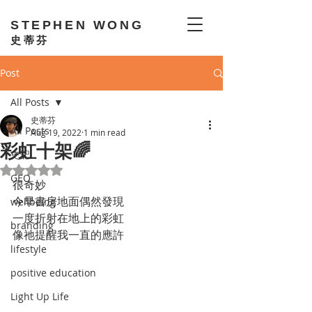
STEPHEN WONG
史蒂芬
Post
All Posts
史蒂芬
All Posts
Aug 19, 2022
1 min read
彩虹十架🌈
史記
Rated NaN out of 5 stars.
GEO
很奇妙
今早書房地面偶然發現
wellbeing
一度折射在地上的彩虹
branding
像祂提醒我一直的應許
lifestyle
positive education
Light Up Life