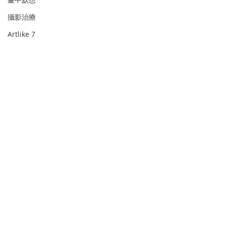
攝影治療
Artlike 7
史無新事
Pixel art animation
#元世代・讓品牌飛
BRANDSTARTER
主日平安
ChatGPT
ChatGPT
Digital wellbeing
Light Painting 💫
Comments
0.0 / 5 (0)
中國文化
如果說