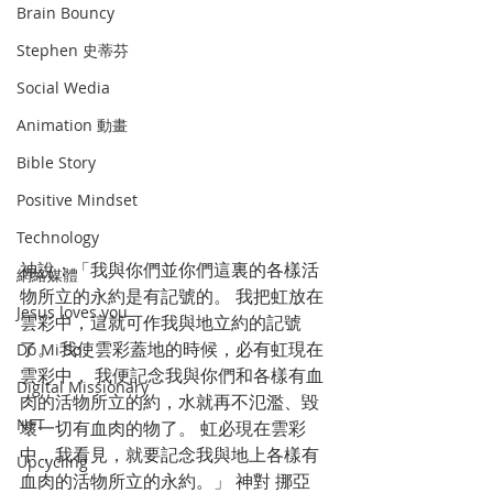
Brain Bouncy
Stephen 史蒂芬
Social Wedia
Animation 動畫
Bible Story
Positive Mindset
Technology
神說：「我與你們並你們這裏的各樣活
網絡媒體
物所立的永約是有記號的。 我把虹放在
Jesus loves you
雲彩中，這就可作我與地立約的記號
了。 我使雲彩蓋地的時候，必有虹現在
Do Mi So
雲彩中， 我便記念我與你們和各樣有血
Digital Missionary
肉的活物所立的約，水就再不氾濫、毀
NFT
壞一切有血肉的物了。 虹必現在雲彩
中，我看見，就要記念我與地上各樣有
Upcycling
血肉的活物所立的永約。」 神對 挪亞 