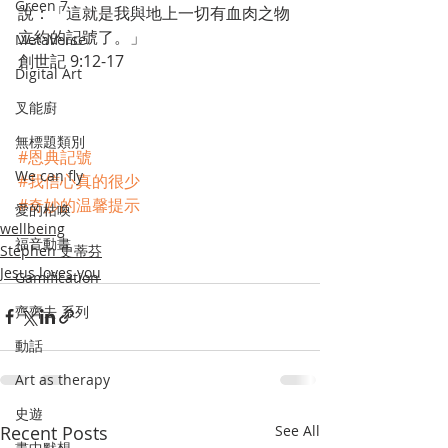
Green 7
說：「這就是我與地上一切有血肉之物
立約的記號了。」
MetaVerse
創世記 9:12‭-‬17
Digital Art
叉能廚
無標題類別
#恩典記號
We can fly
#我信心真的很少
#奇妙的温馨提示
愛的枯喚
wellbeing
福音動畫
Stephen 史蒂芬
Jesus loves you
Gamification
齊齊去 系列
動話
Art as therapy
史遊
Recent Posts
See All
畫中默想