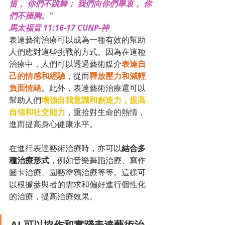
笛， 你們不跳舞； 我們向你們舉哀， 你
們不捶胸。”
‭‭馬太福音‬ ‭11‬:‭16‬-‭17‬ ‭CUNP-神
表達藝術治療可以成為一種有效的幫助
人們應對這些挑戰的方式。因為在這種
治療中，人們可以透過藝術媒介
表達自
己的情感和經驗
，從而
釋放壓力和減輕
負面情緒
。此外，表達藝術治療還可以
幫助人們
增強自我意識和創造力，提高
自信和社交能力
，重拾對生命的熱情，
進而提高身心健康水平。
在進行表達藝術治療時，亦可以
結合多
種治療形式
，例如音樂舞蹈治療、寫作
圖卡治療、園藝塗鴉治療等等。這樣可
以根據參與者的需求和偏好進行個性化
的治療，提高治療效果。
AI 可以協作和實踐表達藝術治