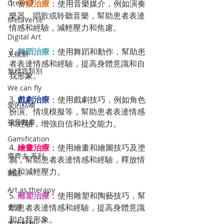
1. 
音樂治療
：使用音樂媒介，例如演奏
Green 7
樂器、唱歌或聆聽音樂，幫助患者表達
MetaVerse
情感和經驗，減輕壓力和焦慮。
Digital Art
2. 
舞蹈治療
：使用舞蹈和動作，幫助患
叉能廚
者表達情感和經驗，提高身體意識和自
無標題類別
我形象。
We can fly
3. 
戲劇治療
：使用戲劇技巧，例如角色
愛的枯喚
扮演、情境模擬等，幫助患者表達情感
福音動畫
和經驗，增強自信和社交能力。
Gamification
4. 
繪畫治療
：使用繪畫和繪圖技巧及塗
齊齊去 系列
鴉，幫助患者表達情感和經驗，釋放情
緒和減輕壓力。
動話
Art as therapy
5. 
雕塑治療
：使用雕塑和陶藝技巧，幫
助患者表達情感和經驗，提高身體意識
史遊
和自我形象。
畫中默想