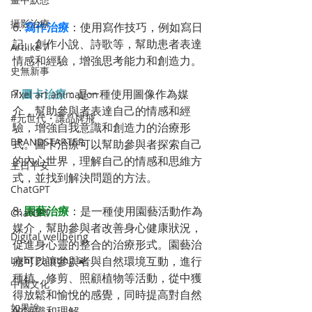
攝影治療
6. 
寫作治療
：使用寫作技巧，例如寫日
記、創作小說、詩歌等，幫助患者表達
Artlike 7
情感和經驗，增強思考能力和創造力。
史無新事
7:
圖卡治療
：是一種使用圖像作為媒
Pixel art animation
介，幫助參與者表達自己的情感和經
#元世代・讓品牌飛
驗，增強自我意識和創造力的治療形
BRANDSTARTER
式。圖卡治療可以幫助參與者探索自己
的內心世界，理解自己的情感和思維方
主日平安
式，並找到解決問題的方法。
ChatGPT
8: 
園藝治療
：是一種使用園藝活動作為
ChatGPT
媒介，幫助參與者改善身心健康狀況，
Digital wellbeing
促進身心靈的整合的治療形式。園藝治
療可以讓參與者與自然環境互動，進行
Light Painting 💫
種植、修剪、照顧植物等活動，從中獲
中國文化
得放鬆和愉悅的感覺，同時提高對自然
如果說
的認識和理解。