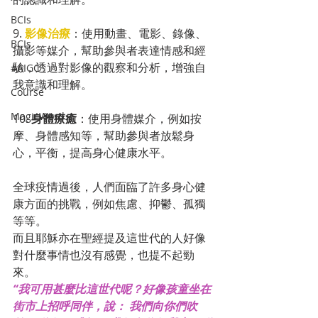
BCIs
9. 
影像治療
：使用動畫、電影、錄像、
BCIs
攝影等媒介，幫助參與者表達情感和經
驗，透過對影像的觀察和分析，增強自
#AIGC
我意識和理解。
Course
MagicWord
10. 
身體療癒
：使用身體媒介，例如按
摩、身體感知等，幫助參與者放鬆身
心，平衡，提高身心健康水平。
全球疫情過後，人們面臨了許多身心健
康方面的挑戰，例如焦慮、抑鬱、孤獨
等等。
而且耶穌亦在聖經提及這世代的人好像
對什麼事情也沒有感覺，也提不起勁
來。
“我可用甚麼比這世代呢？好像孩童坐在
街市上招呼同伴，說： 我們向你們吹