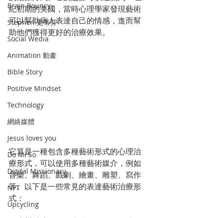
Brain Bouncy
紀初期的美國，當時心理學家發現藝術
可以幫助病人表達自己的情感，進而幫
Stephen 史蒂芬
助他們獲得更好的治療效果。
Social Wedia
Animation 動畫
Bible Story
Positive Mindset
Technology
網絡媒體
Jesus loves you
它算是一種包含多種藝術形式的心理治
Do Mi So
療形式，可以使用多種藝術媒介，例如
Digital Missionary
音樂、舞蹈、戲劇、繪畫、雕塑、寫作
等。以下是一些常見的表達藝術治療形
NFT
式：
Upcycling