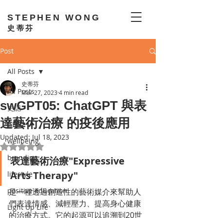
STEPHEN WONG
史蒂芬
Post
All Posts
史蒂芬
All Posts
Mar 27, 2023
4 min read
swGPT05: ChatGPT 與表
史記
達藝術治療 的疫後應用
GEO
Updated:
Jul 18, 2023
wellbeing
Rated NaN out of 5 stars.
branding
表達藝術治療"Expressive 
Arts Therapy"
lifestyle
positive education
是一種透過創造性的藝術媒介來幫助人
們表達情感、減輕壓力、提高身心健康
Light Up Life
的治療方式。它的起源可以追溯到20世