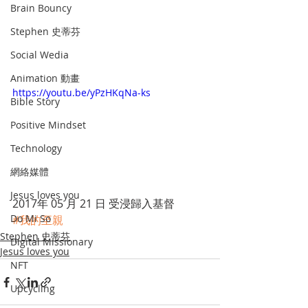
Brain Bouncy
Stephen 史蒂芬
Social Wedia
Animation 動畫
https://youtu.be/yPzHKqNa-ks
Bible Story
Positive Mindset
Technology
網絡媒體
Jesus loves you
2017年 05 月 21 日 受浸歸入基督 
Do Mi So
#我的至親
Stephen 史蒂芬
Digital Missionary
Jesus loves you
NFT
Upcycling