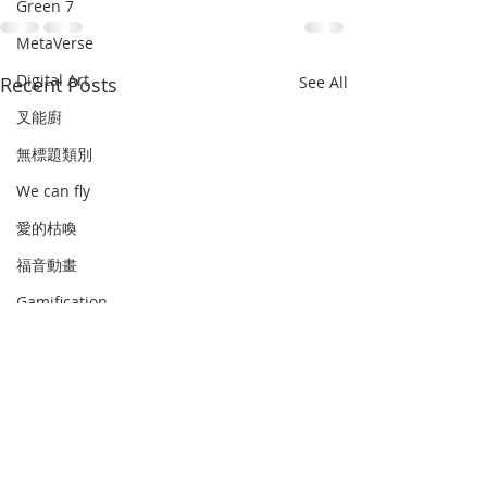
Green 7
MetaVerse
Digital Art
Recent Posts
See All
叉能廚
無標題類別
We can fly
愛的枯喚
福音動畫
Gamification
齊齊去 系列
動話
Art as therapy
史遊
畫中默想