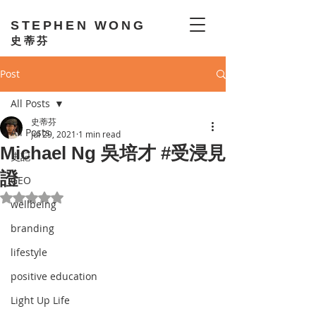
STEPHEN WONG
史蒂芬
Post
All Posts
史蒂芬
All Posts
Jul 29, 2021
1 min read
Michael Ng 吳培才 #受浸見
史記
證
GEO
Rated NaN out of 5 stars.
wellbeing
branding
lifestyle
positive education
Light Up Life