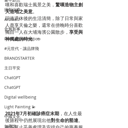
嘆和喜歡瑞士風景之美，
驚嘆造物主創
攝影治療
天造地之美意
。
回港退休後的生活清簡，除了日常與家
Artlike 7
人盡享天倫之樂，還常在傍晚時分喜歡
史無新事
獨自一人在大埔海濱公園散步，
享受與
神獨處的時光
。✨
Pixel art animation
#元世代・讓品牌飛
BRANDSTARTER
主日平安
ChatGPT
ChatGPT
Digital wellbeing
Light Painting 💫
2021年7月初確診癌症末期
，在人生最
中國文化
後旅程中仍然展現出他
對生命的豁達
。
如果說
他不單止妥善處理及安排自己的寧養服