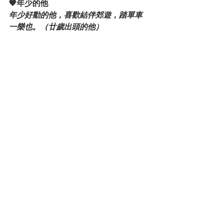
🧡年少的他 
年少好動的他，喜歡結伴郊遊，踏單車
一樂也。（廿歲出頭的他）