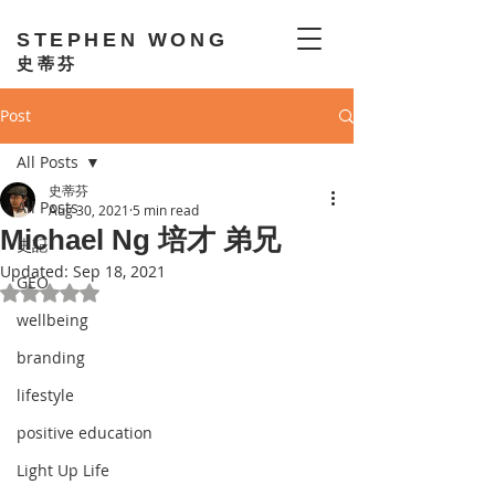
STEPHEN WONG
史蒂芬
Post
All Posts
史蒂芬
All Posts
Aug 30, 2021
5 min read
Michael Ng 培才 弟兄
史記
Updated:
Sep 18, 2021
GEO
Rated NaN out of 5 stars.
wellbeing
branding
lifestyle
positive education
Light Up Life