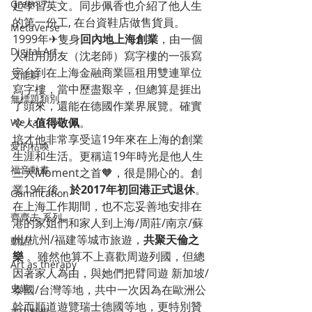
Green 7
起學習英文。同步佩香也介紹了他人生
的第一份工, 在台資鞋店做售貨員。
MetaVerse
1999年✈隻身
回內地上海創業
，由一個
Digital Art
人租用朋友（沈老師）寫字樓的一張寫
字台到在上海金融商業區租用雙連單位
叉能廚
寫字樓，當中歷盡艱辛，但總算是捱出
無標題類別
了頭來，還能在德國作業界展覽。確實
令人
值得敬佩
。
We can fly
培才他非常享受這19年來在上海的創業
愛的枯喚
生涯和生活。更稱這19年時光是他人生
福音動畫
三大Moment之首🧡，很是開心的。創
業19年後，
於2017年初回港正式退休
。
Gamification
在上海工作期間，也不忘妥善地安排在
齊齊去 系列
港的家姐們和家人到上海/周莊/南京/蘇
州/杭州/福建等城市旅遊，
共聚天倫之
動話
樂
 。雖然他算不上喜歡周遊列國，但總
Art as therapy
因著家人為由，與她們把臂同遊 新加坡/
史遊
泰國/台灣等地，共中一次因為在歐洲公
幹而順道遊覽瑞士德國等地，更特別贊
畫中默想