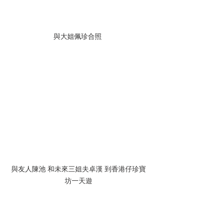
與大姐佩珍合照 
與友人陳池 和未來三姐夫卓漢 到香港仔珍寶
坊一天遊