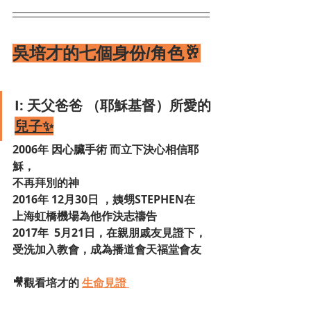
吳培才的七個身份/角色🥂
I: 天父爸爸 （耶穌基督）所愛的
兒子✨
2006年 因心臟手術 而立下決心相信耶
穌，
不再拜別的神
2016年 12月30日 ，姨甥STEPHEN在
上海虹橋機場為他作決志禱告
2017年  5月21日，在親朋戚友見證下，
受洗加入教會，成為播道會天福堂會友 
🎥觀看培才的 
生命見證 