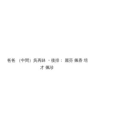
爸爸 （中間）吳再鉢 ・後排： 麗芬 佩香 培
才 佩珍 