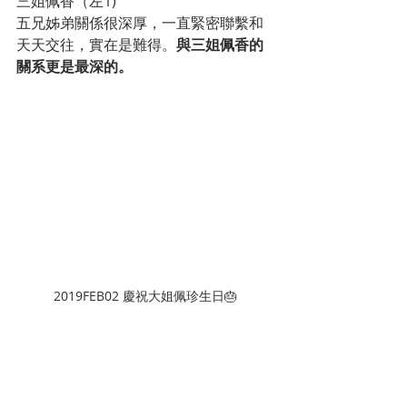
三姐佩香（左1) 
五兄姊弟關係很深厚，一直緊密聯繫和
天天交往，實在是難得。
與三姐佩香的
關系更是最深的。
2019FEB02 慶祝大姐佩珍生日🎂