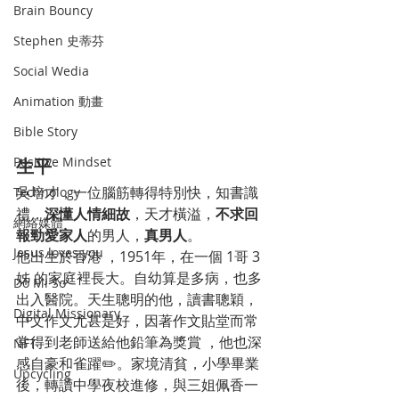
Brain Bouncy
Stephen 史蒂芬
Social Wedia
Animation 動畫
Bible Story
Positive Mindset
生平
吳培才，一位腦筋轉得特別快，知書識
Technology
禮，
深懂人情細故
，天才橫溢，
不求回
網絡媒體
報勁愛家人
的男人，
真男人
。
Jesus loves you
他出生於香港 ，1951年，在一個 1哥 3 
姊 的家庭裡長大。自幼算是多病，也多
Do Mi So
出入醫院。天生聰明的他，讀書聰穎，
Digital Missionary
中文作文尤甚是好，因著作文貼堂而常
常得到老師送給他鉛筆為獎賞 ，他也深
NFT
感自豪和雀躍✏️。家境清貧，小學畢業
Upcycling
後，轉讀中學夜校進修，與三姐佩香一