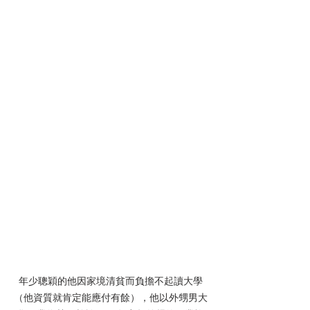
年少聰穎的他因家境清貧而負擔不起讀大學
（他資質就肯定能應付有餘），他以外甥男大