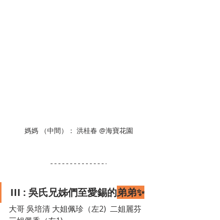
媽媽 （中間）： 洪桂春 @海寶花園
III : 吳氏兄姊們至愛錫的
弟弟✨
大哥 吳培清 大姐佩珍（左2)  二姐麗芬 