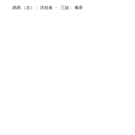
媽媽 （左）： 洪桂春 ・  三姐： 佩香 