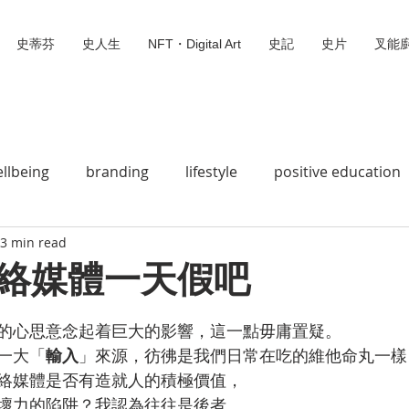
史蒂芬
史人生
NFT・Digital Art
史記
史片
叉能
llbeing
branding
lifestyle
positive education
3 min read
史蒂芬
Social Wedia
Animation 動畫
Bible Story
絡媒體一天假吧
 stars.
Jesus loves you
Do Mi So
Digital Missionary
的心思意念起着巨大的影響，這一點毋庸置疑。
一大「
輸入
」來源，彷彿是我們日常在吃的維他命丸一樣
絡媒體是否有造就人的積極價值，
Digital Art
叉能廚
無標題類別
We can fly
壞力的陷阱？我認為往往是後者。