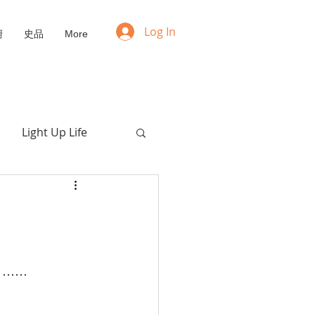
Log In
廚
史品
More
Light Up Life
Positive Mindset
NFT
Upcycling
 ⋯⋯
愛的枯喚
福音動畫