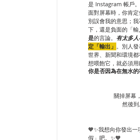
是 Instagra
面對屏幕時，你肯定
別誤會我的意思；我
下，還是負面的「輸
是
的言論。
有太多人
定「輸出」
。別人發
世界、新聞和環境都
想喂飽它，就必須用
你是否因為在無水的
關掉屏幕
然後到
🧡✨我想向你發出一
假」吧。✨🧡