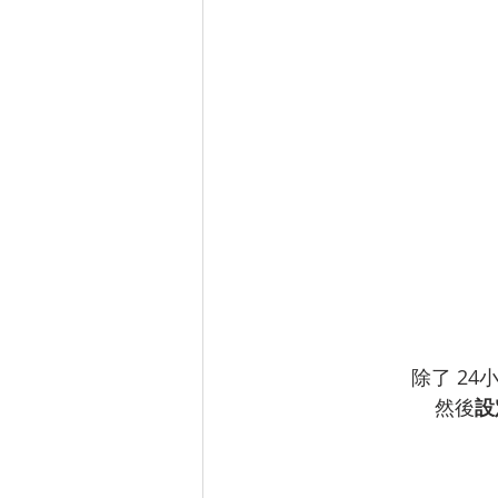
除了 2
然後
設