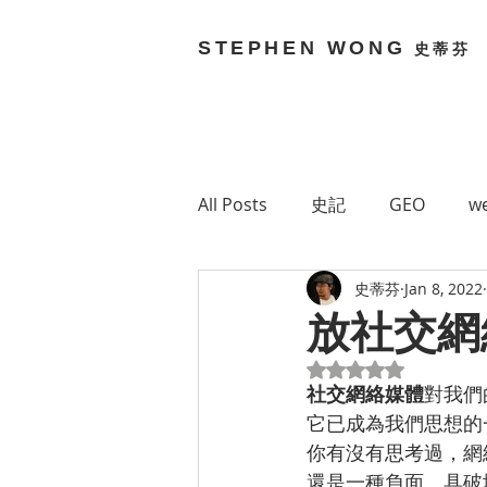
STEPHEN WONG
史蒂芬
All Posts
史記
GEO
we
史蒂芬
Jan 8, 2022
Brain Bouncy
Stephen 
放社交網
Rated NaN out of 5
Technology
網絡媒體
社交網絡媒體
對我們
它已成為我們思想的
你有沒有思考過，網
Green 7
MetaVerse
還是一種負面、具破