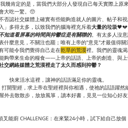
m 帳戶。我幾肯定的是，當我們大部分人發現自己每天實際上
會大吃一驚。🥺
不否認社交媒體上確實有些能夠造就人的圖片、帖子和視
入」多得太多，以致我們的腦海裡充斥着
大量的垃圾
🖤
不知道看屏幕的時間與抑鬱症是有關聯的
。有太多人沒意
表什麼意見，不關注也罷；唯有上帝的"意見"才最值得關
有可能令我們覺得自己走在
乾旱的荒漠
裡。我們的靈魂渴
能夠帶來生命的糧食——上帝的話語、上帝的創造、與上
社交網絡媒體之荒漠裡走了太久而感到抑鬱？
快來活水這裡，讓神的話語滿足你的靈魂。
，打開聖經，求上帝在聖經裡與你相遇，使祂的話語躍然
屋外去散散步，放放風箏，讀本好書，見見一位知心好友
項叉能廚 CHALLENGE：在來緊24小時，試下給自己放