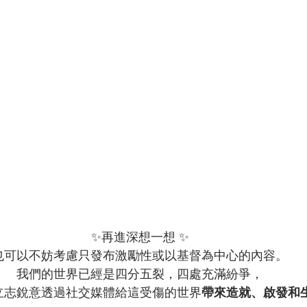
✨再進深想一想 ✨
也可以不妨考慮只發布激勵性或以基督為中心的內容。
我們的世界已經是四分五裂，四處充滿紛爭，
立志銳意透過社交媒體給這受傷的世界
帶來造就、啟發和