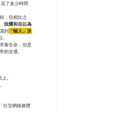
原來花了多少時間
頻，但相比之
、
炫耀和自以為
識到
「輸入」決
注。
求着生命，但是
帝的交通。
紙上。
。
個「社交網絡媒體