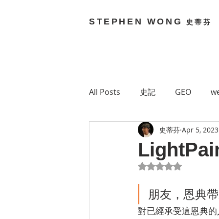
STEPHEN WONG
史蒂芬
All Posts
史記
GEO
we
史蒂芬
Apr 5, 2023
Brain Bouncy
Stephen 
LightPai
Rated NaN out of 5
Technology
網絡媒體
朋友，恩典帶
Green 7
MetaVerse
對已經承受這恩典的