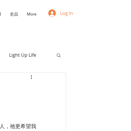
Log In
廚
史品
More
Light Up Life
Positive Mindset
NFT
Upcycling
愛的枯喚
福音動畫
人，祂更希望我