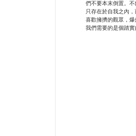
們不要本末倒置。不
只存在於自我之內，
Gamification
齊齊去 系列
喜歡擁擠的觀眾，爆
我們需要的是個踏實