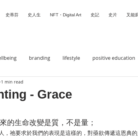
史蒂芬
史人生
NFT・Digital Art
史記
史片
叉能
llbeing
branding
lifestyle
positive education
1 min read
史蒂芬
Social Wedia
Animation 動畫
Bible Story
nting - Grace
 stars.
Jesus loves you
Do Mi So
Digital Missionary
來的生命改變是質，不是量；
Digital Art
叉能廚
無標題類別
We can fly
人，祂要求於我們的表現是這樣的，對亟欲傳遞這恩典的