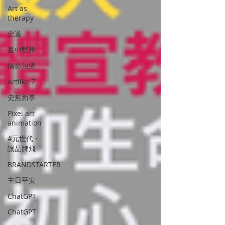
Art as
therapy
史遊
畫中默想
攝影治療
Artlike 7
史無新事
Pixel art
animation
#元世代・
讓品牌飛
BRANDSTARTER
主日平安
ChatGPT
ChatGPT