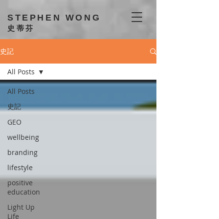
STEPHEN WONG
史蒂芬
史記
All Posts
All Posts
史記
GEO
wellbeing
branding
lifestyle
positive
education
Light Up
Life