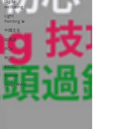
Digital
wellbeing
Light
Painting 💫
中國文化
如果說
BCIs
BCIs
#AIGC
Course
MagicWord