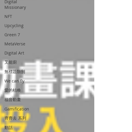
Digital
Missionary
NFT
Upcycling
Green 7
MetaVerse
Digital Art
叉能廚
無標題類別
We can fly
愛的枯喚
福音動畫
Gamification
齊齊去 系列
動話