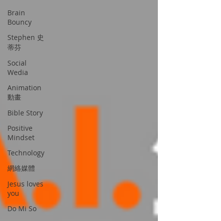
Brain
Bouncy
Stephen 史
蒂芬
Social
Wedia
Animation
動畫
Bible Story
Positive
Mindset
Technology
網絡媒體
Jesus loves
you
Do Mi So