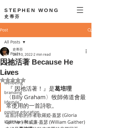
STEPHEN WONG
史蒂芬
Post
All Posts
史蒂芬
All Posts
Oct 10, 2022
2 min read
因祂活著 Because He
史記
Lives
GEO
Rated NaN out of 5 stars.
wellbeing
 『 因祂活著！』是
葛培理
branding
〈Billy Graham〉牧師佈道會最
lifestyle
常使用的一首詩歌。
positive education
這首詩歌的作者歌羅婭‧蓋瑟 (Gloria 
Light Up Life
Gaither) 和威廉‧蓋瑟 (William Gaither) 