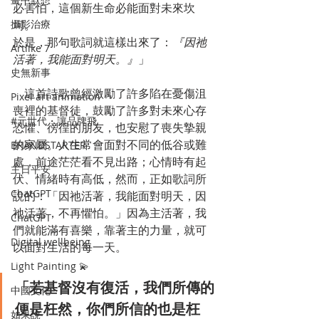
必害怕，這個新生命必能面對未來坎
坷。
攝影治療
於是，那句歌詞就這樣出來了：
『因祂
Artlike 7
活著，我能面對明天。』
」
史無新事
    這首詩歌曾經激勵了許多陷在憂傷沮
Pixel art animation
喪裡的基督徒，鼓勵了許多對未來心存
#元世代・讓品牌飛
恐懼、徬徨的朋友，也安慰了喪失摯親
的家屬。人生常會面對不同的低谷或難
BRANDSTARTER
處，前途茫茫看不見出路；心情時有起
主日平安
伏、情緒時有高低，然而，正如歌詞所
ChatGPT
說的：「因祂活著，我能面對明天，因
祂活著，不再懼怕。」因為主活著，我
ChatGPT
們就能滿有喜樂，靠著主的力量，就可
Digital wellbeing
以面對生活的每一天。
Light Painting 💫
「若基督沒有復活，我們所傳的
中國文化
便是枉然，你們所信的也是枉
如果說