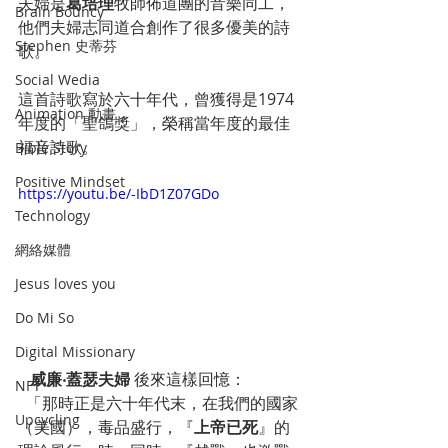
夫婦是
葛培理
牧師佈道團的音樂同工，
Brain Bouncy
他們夫婦志同道合創作了很多優美的詩
Stephen 史蒂芬
歌。
Social Wedia
這首詩歌寫於六十年代，曾獲得是1974
Animation 動畫
年度的「聖鴿獎」，榮稱當年度的最佳
福音詩歌。
Bible Story
Positive Mindset
https://youtu.be/-IbD1Z07GDo
Technology
網絡媒體
Jesus loves you
Do Mi So
Digital Missionary
威廉‧蓋瑟夫婦 
後來這樣回憶：
NFT
  「那時正是六十年代末，在我們的國家
Upcycling
（美國），毒品盛行，『
上帝已死
』的