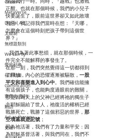
理論風行一時。同時，『越戰』也激戰
Green 7
正酣。也就在那個時候，我們的小兒子
MetaVerse
快要誕生了，眼前這世界卻又如此敗壞
邪惡，我記得我們當時在想：『天哪，
Digital Art
怎麼會在這個時刻把孩子帶到這個世
叉能廚
界？』
無標題類別
   我們為著此事愁煩，就在那個時候，一
We can fly
件完全不能解釋的事發生了。
愛的枯喚
在那一刻，我們突然覺得這一切都得到
了釋放，內心的恐懼逐漸被驅散，
一股
福音動畫
平安和喜樂進入到心中
。我們確信能擁
Gamification
有這個孩子，也能夠度過眼前的難關，
齊齊去 系列
那是因為天上的父神已經將祂的獨生子
主耶穌賜給了世人，祂復活的權柄已經
動話
戰勝死亡，戰勝了這個邪惡的世界，
那
Art as therapy
空墳墓就是記號
；
因為祂活著，我們有了力量和平安：因
史遊
為耶穌基督活著，與我們同在，我們不
畫中默想