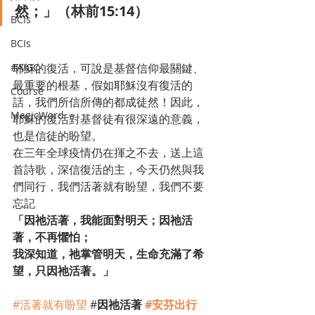
然；」（林前15:14）
BCIs
BCIs
耶穌的復活，可說是基督信仰最關鍵、
#AIGC
最重要的根基，假如耶穌沒有復活的
Course
話，我們所信所傳的都成徒然！因此，
MagicWord
耶穌的復活對基督徒有很深遠的意義，
也是信徒的盼望。
在三年全球疫情仍在揮之不去，送上這
首詩歌，深信復活的主，今天仍然與我
們同行，我們活著就有盼望，我們不要
忘記
「因祂活著，我能面對明天；因祂活
著，不再懼怕；
我深知道，祂掌管明天，生命充滿了希
望，只因祂活著。」
#活著就有盼望
 #
因祂活著 
#安芬出行