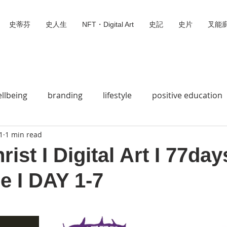
史蒂芬
史人生
NFT・Digital Art
史記
史片
叉能
llbeing
branding
lifestyle
positive education
1
1 min read
史蒂芬
Social Wedia
Animation 動畫
Bible Story
ist I Digital Art I 77day
e I DAY 1-7
Jesus loves you
Do Mi So
Digital Missionary
 stars.
Digital Art
叉能廚
無標題類別
We can fly