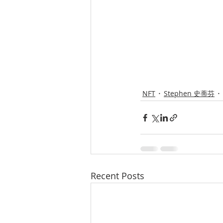
NFT
Stephen 史蒂芬
Recent Posts