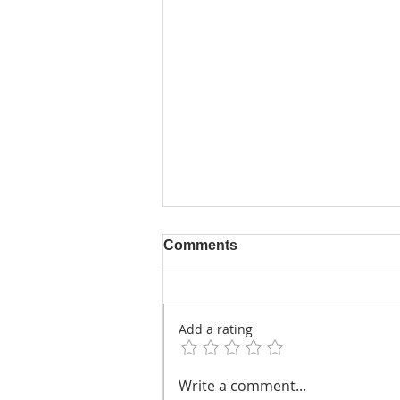
Comments
Add a rating
當痛姍姍來遲：DOMS、全馬
Write a comment...