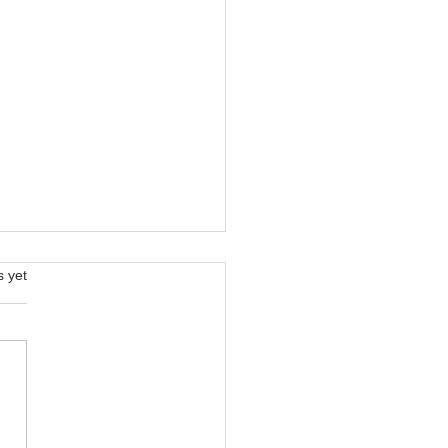
s.
s yet
 STORY 1 ： 當巴斯光年