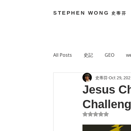
STEPHEN WONG
史蒂芬
All Posts
史記
GEO
we
史蒂芬
Oct 29, 202
Brain Bouncy
Stephen 
Jesus Chr
Challeng
Technology
網絡媒體
Rated NaN out of 5
Green 7
MetaVerse