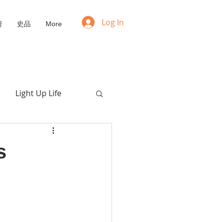
Log In
廚
史品
More
Light Up Life
Positive Mindset
s
NFT
Upcycling
愛的枯喚
福音動畫